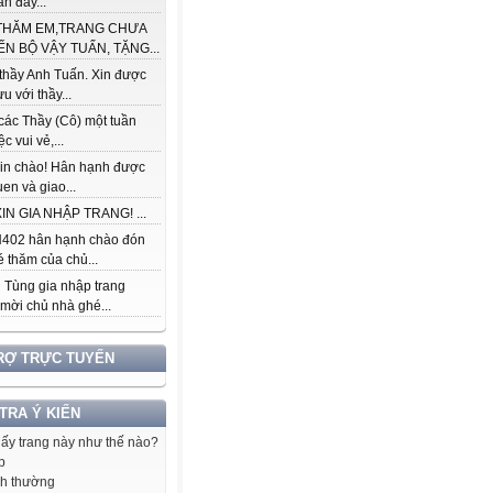
àn đầy...
THĂM EM,TRANG CHƯA
ẾN BỘ VẬY TUẤN, TẶNG...
thầy Anh Tuấn. Xin được
ưu với thầy...
các Thầy (Cô) một tuần
c vui vẻ,...
in chào! Hân hạnh được
en và giao...
IN GIA NHẬP TRANG! ...
402 hân hạnh chào đón
 thăm của chủ...
 Tùng gia nhập trang
 mời chủ nhà ghé...
RỢ TRỰC TUYẾN
 TRA Ý KIẾN
hấy trang này như thế nào?
p
h thường