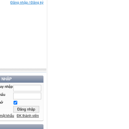
Đăng nhập / Đăng ký
 NHẬP
ruy nhập
hẩu
hớ
mật khẩu
ĐK thành viên