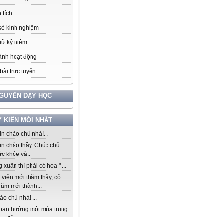
 tích
sẻ kinh nghiệm
iữ kỷ niệm
ảnh hoạt động
bài trực tuyến
NGUYÊN DẠY HỌC
Ý KIẾN MỚI NHẤT
n chào chủ nhà!...
in chào thầy. Chúc chủ
c khỏe và...
 xuân thì phải có hoa " ...
viên mới thăm thầy, cô.
năm mới thành...
ào chủ nhà! ...
bạn hưởng một mùa trung