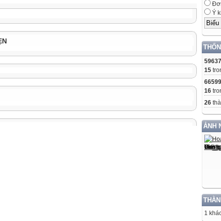
Đơn
Ý k
ẸN
THỐN
5963
15
tro
6659
16
tro
26
thà
ẢNH 
THÀN
1 khác