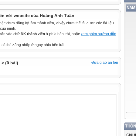
NAM 
ến với website của Hoàng Anh Tuấn
c chưa đăng ký làm thành viên, vì vậy chưa thể tải được các tài liệu
 của mình.
nhấn vào chữ
ĐK thành viên
ở phía bên trái, hoặc
xem phim hướng dẫn
ị có thể đăng nhập ở ngay phía bên trái.
3
> (0 bài)
Đưa giáo án lên
THÔN
Giới 