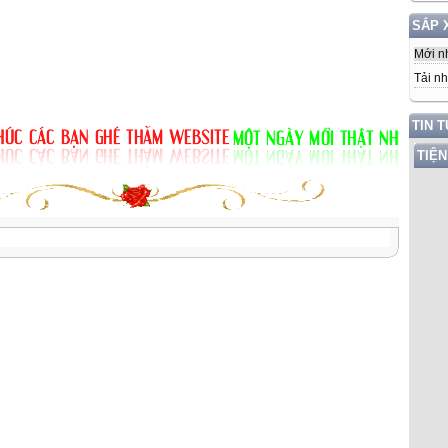
SẮP 
Mới n
Tải nh
TIN 
TIỆN