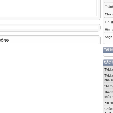
Thành
Chia 
Lưu g
Hình 
Soạn 
SỐNG
TÀI 
CÁC 
TVM xi
TVM x
nhà sứ
" Mừng
Thành 
chúc 
Xin ch
Chúc 