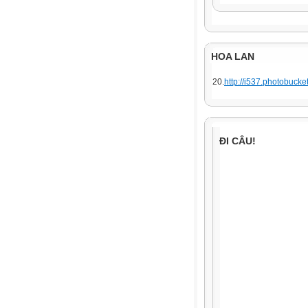
HOA LAN
20.
http://i537.photobuck
ĐI CÂU!