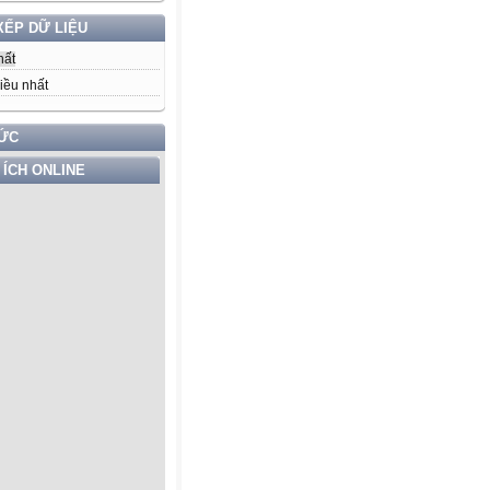
XẾP DỮ LIỆU
hất
iều nhất
TỨC
 ÍCH ONLINE