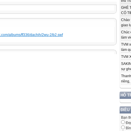
thu Tr
GHÉ 
CÓ TI
Chào 
giao l
Chúc 
et.com/albums/ff336/dachih/2wu-2/b2.swf
làm việ
TVM x
làm qu
TVM X
SAKIN
sự ghé
Thanh
riêng,
HỖ T
ĐIỀU
Bạn t
Đẹ
Bìn