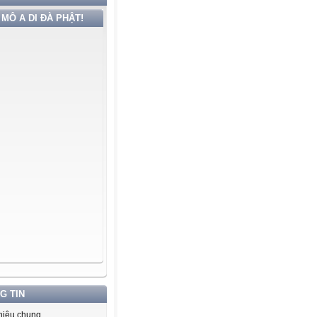
MÔ A DI ĐÀ PHẬT!
G TIN
thiệu chung