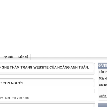
Trợ giúp
Liên hệ
ĐĂNG
Ô GHÉ THĂM TRANG WEBSITE CỦA HOÀNG ANH TUẤN.
Tên t
Mật k
C CON NGƯỜI
Ghi n
Quên 