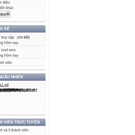
 điệu
iến khác
G KÊ
7
truy cập (
chi tiết
)
ng hôm nay
9
lượt xem
ng hôm nay
nh viên
NGẪU NHIÊN
H VIÊN TRỰC TUYẾN
h và 0 thành viên