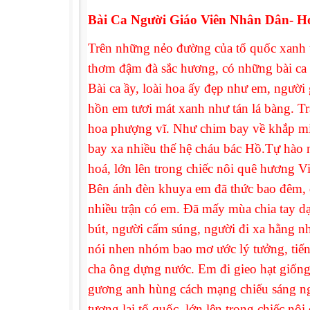
Bài Ca Người Giáo Viên Nhân Dân- 
Trên những nẻo đường của tổ quốc xanh t
thơm đậm đà sắc hương, có những bài ca
Bài ca ầy, loài hoa ấy đẹp như em, người
hồn em tươi mát xanh như tán lá bàng. Tr
hoa phượng vĩ. Như chim bay về khắp mi
bay xa nhiều thế hệ cháu bác Hồ.Tự hào 
hoá, lớn lên trong chiếc nôi quê hương V
Bên ánh đèn khuya em đã thức bao đêm, 
nhiều trận có em. Đã mấy mùa chia tay d
bút, người cấm súng, người đi xa hằng n
nói nhen nhóm bao mơ ước lý tưởng, tiến
cha ông dựng nước. Em đi gieo hạt giống
gương anh hùng cách mạng chiếu sáng ngờ
tương lai tổ quốc, lớn lên trong chiếc n