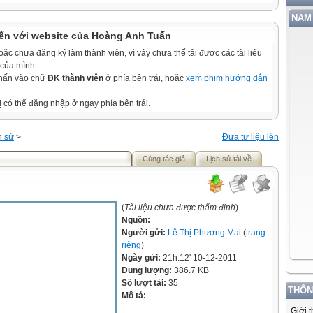
NAM 
ến với website của Hoàng Anh Tuấn
c chưa đăng ký làm thành viên, vì vậy chưa thể tải được các tài liệu
 của mình.
nhấn vào chữ
ĐK thành viên
ở phía bên trái, hoặc
xem phim hướng dẫn
ị có thể đăng nhập ở ngay phía bên trái.
h sử
>
Đưa tư liệu lên
Cùng tác giả
Lịch sử tải về
(
Tài liệu chưa được thẩm định
)
Nguồn:
Người gửi:
Lê Thị Phương Mai
(
trang
riêng
)
Ngày gửi:
21h:12' 10-12-2011
Dung lượng:
386.7 KB
Số lượt tải:
35
THÔN
Mô tả:
Giới 