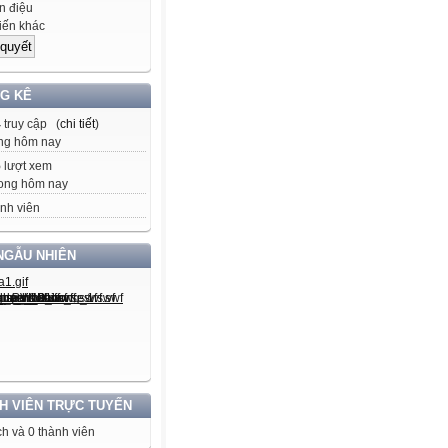
 điệu
iến khác
G KÊ
4
truy cập (
chi tiết
)
ng hôm nay
5
lượt xem
ong hôm nay
nh viên
NGẪU NHIÊN
H VIÊN TRỰC TUYẾN
h và 0 thành viên