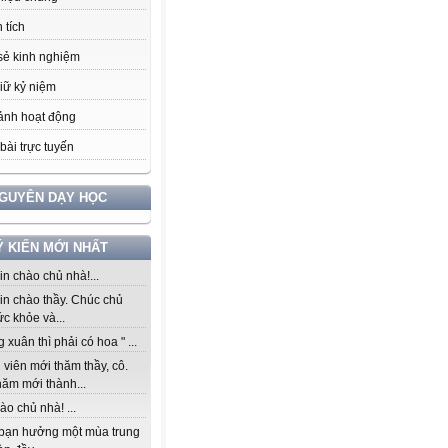
 tích
sẻ kinh nghiệm
iữ kỷ niệm
ảnh hoạt động
bài trực tuyến
NGUYÊN DẠY HỌC
Ý KIẾN MỚI NHẤT
n chào chủ nhà!...
in chào thầy. Chúc chủ
c khỏe và...
 xuân thì phải có hoa " ...
viên mới thăm thầy, cô.
năm mới thành...
ào chủ nhà! ...
bạn hưởng một mùa trung