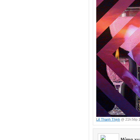
Lê Thanh Thịnh
@ 21h:56p 1
Mừng xuâ