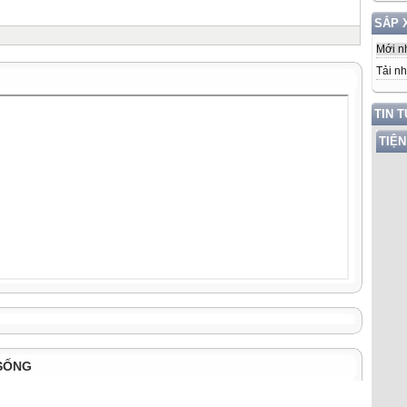
SẮP 
Mới n
Tải nh
TIN 
TIỆN
SỐNG