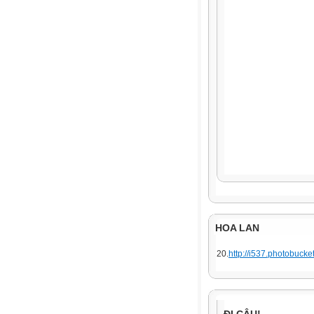
HOA LAN
20.
http://i537.photobuck
ĐI CÂU!