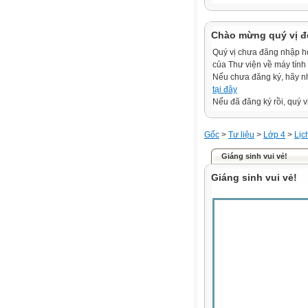
Chào mừng quý vị đ
Quý vị chưa đăng nhập hoặ
của Thư viện về máy tính
Nếu chưa đăng ký, hãy 
tại đây
Nếu đã đăng ký rồi, quý v
Gốc
>
Tư liệu
>
Lớp 4
>
Lịc
Giáng sinh vui vẻ!
Giáng sinh vui vẻ!