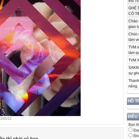
thu Tr
GHÉ 
CÓ TI
Chào 
giao l
Chúc 
làm việ
TVM x
làm qu
TVM X
SAKIN
sự ghé
Thanh
riêng,
HỖ T
ĐIỀU
2/01/12
Bạn t
Đẹ
Bìn
n thì phải có hoa