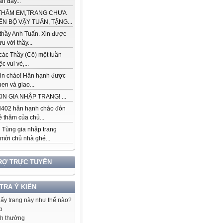
àn đầy...
THĂM EM,TRANG CHƯA
ẾN BỘ VẬY TUẤN, TẶNG...
thầy Anh Tuấn. Xin được
ưu với thầy...
các Thầy (Cô) một tuần
c vui vẻ,...
in chào! Hân hạnh được
en và giao...
IN GIA NHẬP TRANG! ...
402 hân hạnh chào đón
 thăm của chủ...
 Tùng gia nhập trang
 mời chủ nhà ghé...
RỢ TRỰC TUYẾN
 TRA Ý KIẾN
hấy trang này như thế nào?
p
h thường