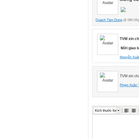
Quach Tien Dung
@ 08h:55p
TVM xin ch
Mời giao 
Nguyễn Xuâ
TVM xin ch
Phạm Xuân 
Kích thước font