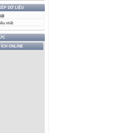
XẾP DỮ LIỆU
hất
iều nhất
TỨC
 ÍCH ONLINE