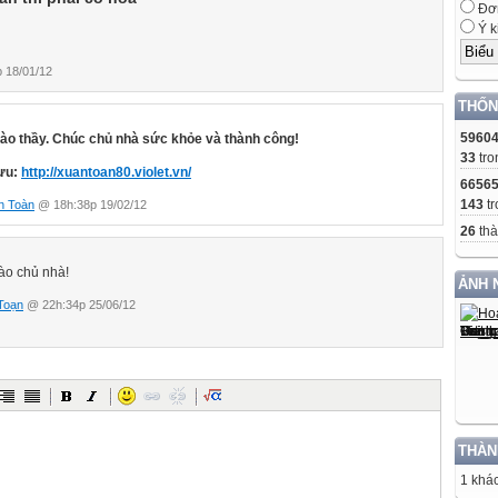
Đơn
Ý k
 18/01/12
THỐN
5960
ào thầy. Chúc chủ nhà sức khỏe và thành công!
33
tro
lưu:
http://xuantoan80.violet.vn/
6656
143
tr
n Toàn
@ 18h:38p 19/02/12
26
thà
ào chủ nhà!
ẢNH 
Toạn
@ 22h:34p 25/06/12
THÀN
1 khác