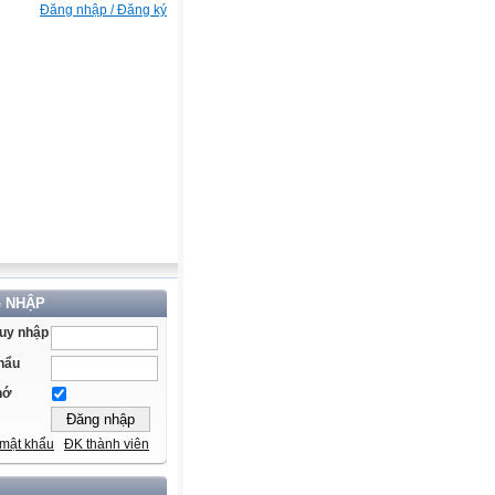
Đăng nhập / Đăng ký
 NHẬP
ruy nhập
hẩu
hớ
mật khẩu
ĐK thành viên