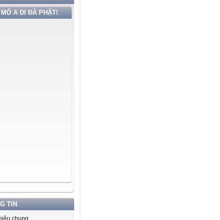
MÔ A DI ĐÀ PHẬT!
G TIN
thiệu chung