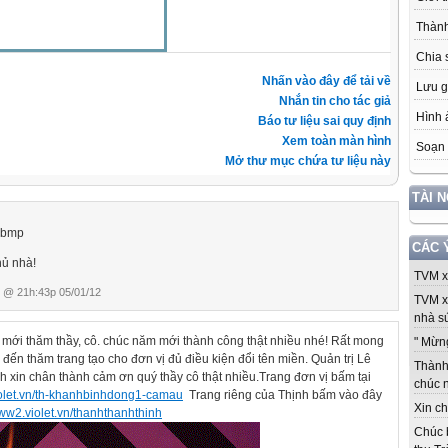
Thành
Chia 
Nhấn vào đây để tải về
Lưu g
Nhắn tin cho tác giả
Hình 
Báo tư liệu sai quy định
Xem toàn màn hình
Soạn 
Mở thư mục chứa tư liệu này
TÀI 
CÁC 
hủ nhà!
TVM xi
@ 21h:43p 05/01/12
TVM x
nhà sứ
 mới thăm thầy, cô. chúc năm mới thành công thật nhiều nhé! R
ất mong
" Mừng
 đến thăm trang tạo cho đơn vị đủ điều kiện đổi tên miền. Quản trị Lê
Thành 
 xin chân thành cảm ơn quý thầy cô thật nhiều.
Trang đơn vị b
ấm tại
chúc 
violet.vn/th-khanhbinhdong1-camau
Trang riêng của Thịnh bấm vào đây
Xin ch
www2.violet.vn/thanhthanhthinh
Chúc 