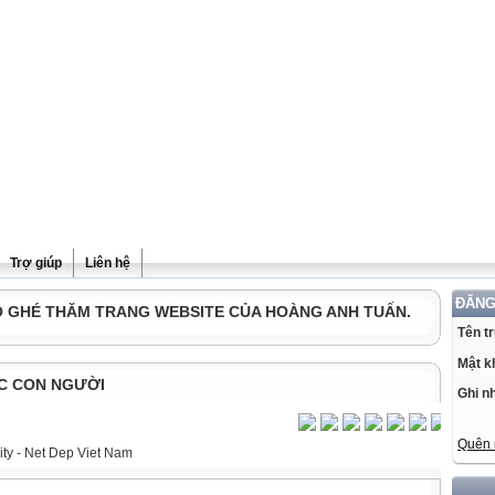
Trợ giúp
Liên hệ
ĐĂNG
Ô GHÉ THĂM TRANG WEBSITE CỦA HOÀNG ANH TUẤN.
Tên t
Mật k
C CON NGƯỜI
Ghi n
Quên 