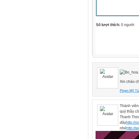
Số lượt thích:
0 người
Xin chào c
Phạm Mỹ Tú
Thành viên
quý thầy cô
Thanh Thịnh
đây
http://
nhé
http://