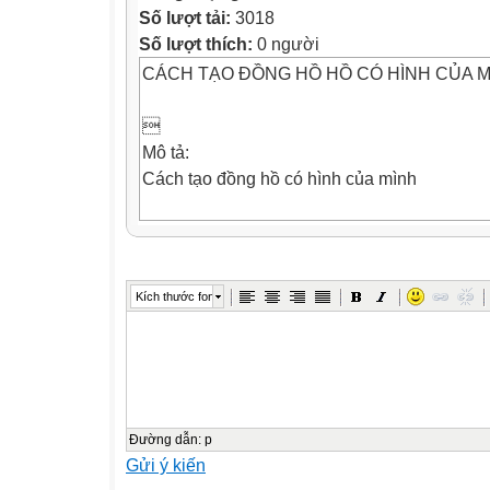
Số lượt tải:
3018
Số lượt thích:
0 người
CÁCH TẠO ĐỒNG HỒ HỒ CÓ HÌNH CỦA 

Mô tả:
Cách tạo đồng hồ có hình của mình
1.Click vào link http://www.crazyprofile.com
2. Sau đó chọn nút Open như hình vẽ dưới đ
3. Chỉnh sửa đồng hồ
Kích thước font
Chọn Select Clock
Sau đó sẽ hiện ra ba sự lựa chọn
1.Number: số
2.Roma: Chữ số la mã
3.Dash: Vạch
Đường dẫn
:
p
Gửi ý kiến