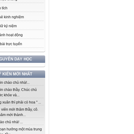
 tích
sẻ kinh nghiệm
iữ kỷ niệm
ảnh hoạt động
bài trực tuyến
NGUYÊN DẠY HỌC
Ý KIẾN MỚI NHẤT
n chào chủ nhà!...
in chào thầy. Chúc chủ
c khỏe và...
 xuân thì phải có hoa " ...
viên mới thăm thầy, cô.
năm mới thành...
ào chủ nhà! ...
bạn hưởng một mùa trung