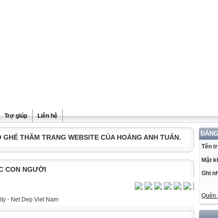
Trợ giúp
Liên hệ
ĐĂNG
Ô GHÉ THĂM TRANG WEBSITE CỦA HOÀNG ANH TUẤN.
Tên t
Mật k
C CON NGƯỜI
Ghi n
Quên 