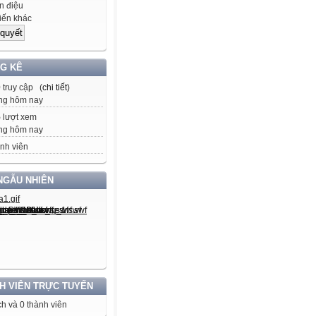
 điệu
iến khác
G KÊ
0
truy cập (
chi tiết
)
ng hôm nay
5
lượt xem
ng hôm nay
nh viên
NGẪU NHIÊN
H VIÊN TRỰC TUYẾN
h và 0 thành viên