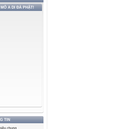
MÔ A DI ĐÀ PHẬT!
G TIN
thiệu chung