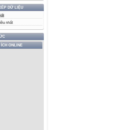
XẾP DỮ LIỆU
hất
iều nhất
TỨC
 ÍCH ONLINE