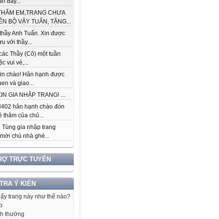
àn đầy...
THĂM EM,TRANG CHƯA
ẾN BỘ VẬY TUẤN, TẶNG...
thầy Anh Tuấn. Xin được
ưu với thầy...
các Thầy (Cô) một tuần
c vui vẻ,...
in chào! Hân hạnh được
en và giao...
IN GIA NHẬP TRANG! ...
402 hân hạnh chào đón
 thăm của chủ...
 Tùng gia nhập trang
 mời chủ nhà ghé...
RỢ TRỰC TUYẾN
 TRA Ý KIẾN
hấy trang này như thế nào?
p
h thường