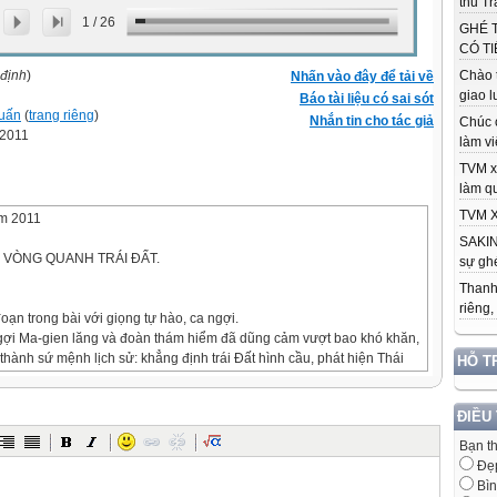
thu Tr
1
/
26
GHÉ 
CÓ TI
 định
)
Chào 
Nhấn vào đây để tải về
giao l
Báo tài liệu có sai sót
uấn
(
trang riêng
)
Nhắn tin cho tác giả
Chúc 
-2011
làm việ
TVM x
làm qu
TVM X
ăm 2011
SAKIN
 VÒNG QUANH TRÁI ĐẤT.
sự ghé
Thanh
riêng,
oạn trong bài với giọng tự hào, ca ngợi.
ngợi Ma-gien lăng và đoàn thám hiểm đã dũng cảm vượt bao khó khăn,
thành sứ mệnh lịch sử: khẳng định trái Đất hình cầu, phát hiện Thái
HỖ T
 đất mới. (trả lời được các câu hỏi 1,2,3,4 trong sgk)
ợc câu hỏi 5 sgk.
ĐIỀU
n –lăng
Bạn t
ẠY HỌC
Đẹ
Bìn