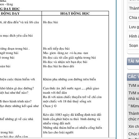
Thành
Chia 
Lưu g
Hình 
Soạn 
TÀI 
CÁC 
TVM xi
TVM x
nhà sứ
" Mừng
Thành 
chúc 
Xin ch
Chúc 