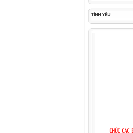
5 phút
TÌNH YÊU
1 phút
23 phút