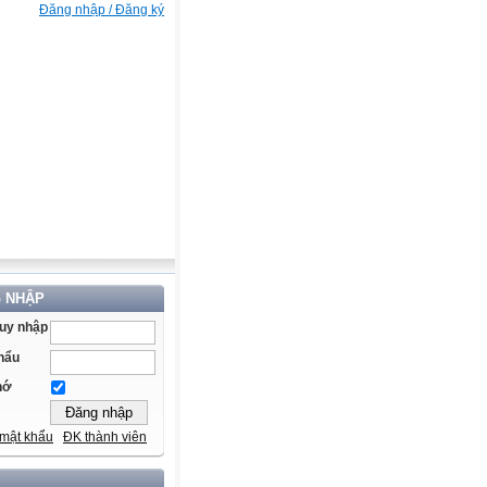
Đăng nhập / Đăng ký
 NHẬP
ruy nhập
hẩu
hớ
mật khẩu
ĐK thành viên