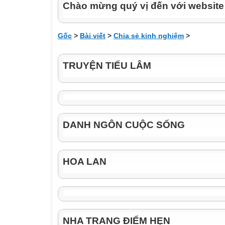
Chào mừng quý vị đến với websit
Gốc
>
Bài viết
>
Chia sẻ kinh nghiệm
>
TRUYỆN TIẾU LÂM
DANH NGÔN CUỘC SỐNG
HOA LAN
NHA TRANG ĐIỂM HẸN