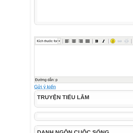
Kích thước font
Đường dẫn
:
p
Gửi ý kiến
TRUYỆN TIẾU LÂM
DANH NGÔN CUỘC SỐNG