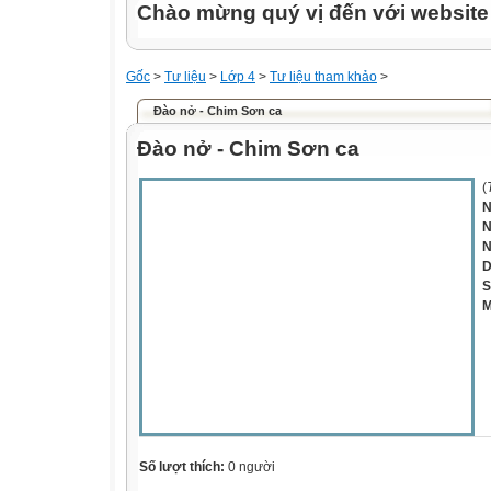
Chào mừng quý vị đến với websit
Gốc
>
Tư liệu
>
Lớp 4
>
Tư liệu tham khảo
>
Đào nở - Chim Sơn ca
Đào nở - Chim Sơn ca
(
N
N
N
D
S
M
Số lượt thích:
0 người