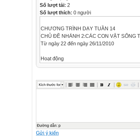
Số lượt tải:
2
Số lượt thích:
0 người
CHƯƠNG TRÌNH DẠY TUẦN 14
CHỦ ĐỀ NHÁNH 2:CÁC CON VẬT SỐNG T
Từ ngày 22 đến ngày 26/11/2010
Hoạt động
Thứ hai
22/11
Thứ ba
Kích thước font
23/11
Thứ tư
24/11
Thứ năm
25/11
Thứ sáu
Đường dẫn
:
p
Gửi ý kiến
26/11