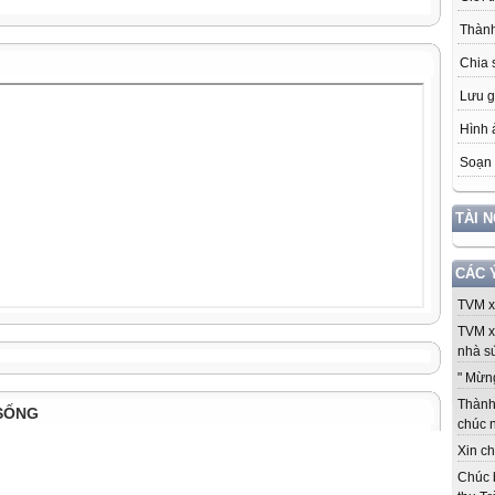
Thành
Chia 
Lưu g
Hình 
Soạn 
TÀI 
CÁC 
TVM xi
TVM x
nhà sứ
" Mừng
Thành 
SỐNG
chúc 
Xin ch
Chúc 