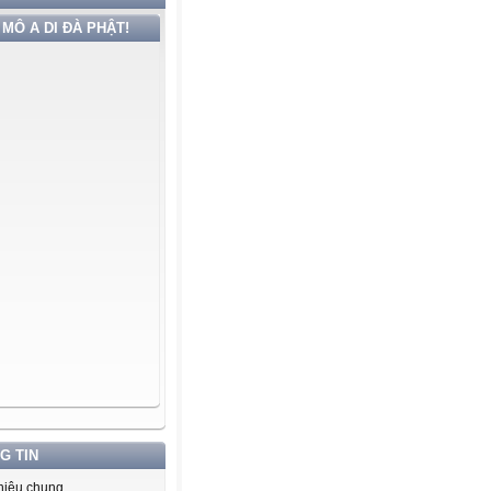
MÔ A DI ĐÀ PHẬT!
G TIN
thiệu chung