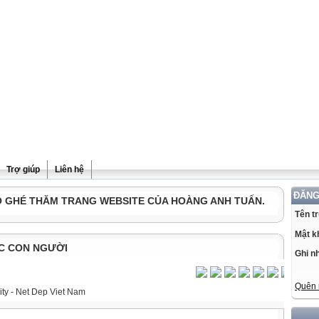
Trợ giúp
Liên hệ
ĐĂNG
Ô GHÉ THĂM TRANG WEBSITE CỦA HOÀNG ANH TUẤN.
Tên t
Mật k
C CON NGƯỜI
Ghi n
Quên 