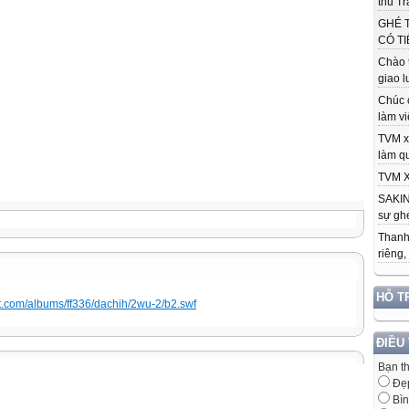
thu Tr
GHÉ 
CÓ TI
Chào 
giao l
Chúc 
làm việ
TVM x
làm qu
TVM X
SAKIN
sự ghé
Thanh
riêng,
HỖ T
et.com/albums/ff336/dachih/2wu-2/b2.swf
ĐIỀU
Bạn t
Đẹ
Bìn