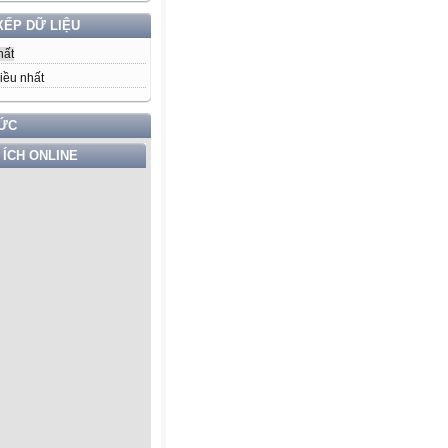
XẾP DỮ LIỆU
hất
iều nhất
TỨC
 ÍCH ONLINE