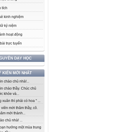
 tích
sẻ kinh nghiệm
iữ kỷ niệm
ảnh hoạt động
bài trực tuyến
NGUYÊN DẠY HỌC
Ý KIẾN MỚI NHẤT
n chào chủ nhà!...
in chào thầy. Chúc chủ
c khỏe và...
 xuân thì phải có hoa " ...
viên mới thăm thầy, cô.
năm mới thành...
ào chủ nhà! ...
bạn hưởng một mùa trung