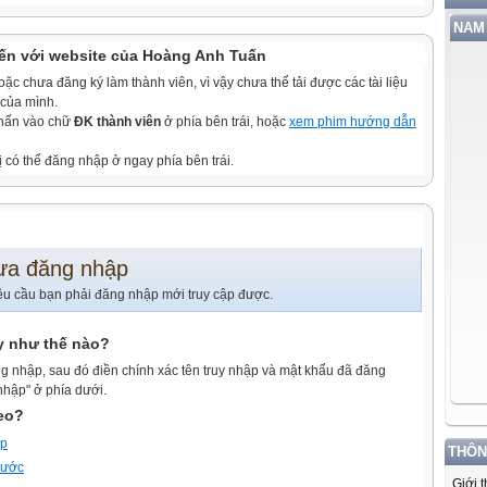
NAM 
ến với website của Hoàng Anh Tuấn
c chưa đăng ký làm thành viên, vì vậy chưa thể tải được các tài liệu
 của mình.
nhấn vào chữ
ĐK thành viên
ở phía bên trái, hoặc
xem phim hướng dẫn
ị có thể đăng nhập ở ngay phía bên trái.
ưa đăng nhập
êu cầu bạn phải đăng nhập mới truy cập được.
y như thế nào?
g nhập, sau đó điền chính xác tên truy nhập và mật khẩu đã đăng
nhập" ở phía dưới.
heo?
ập
THÔN
trước
Giới 