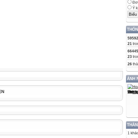
Đơn
Ý k
THỐN
5959
21
tro
6644
23
tro
26
thà
ẢNH 
ẸN
THÀN
1 khác