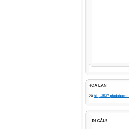
HOA LAN
20.
http://i537.photobuck
ĐI CÂU!