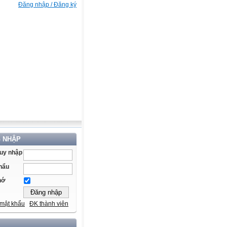
Đăng nhập / Đăng ký
 NHẬP
ruy nhập
hẩu
hớ
mật khẩu
ĐK thành viên