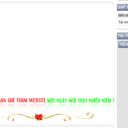
SẮP 
Mới n
Tải nh
TIN 
TIỆN