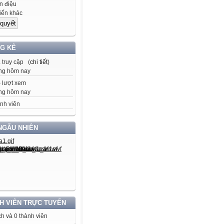
 điệu
iến khác
G KÊ
2
truy cập (
chi tiết
)
ng hôm nay
5
lượt xem
ng hôm nay
nh viên
NGẪU NHIÊN
H VIÊN TRỰC TUYẾN
h và 0 thành viên