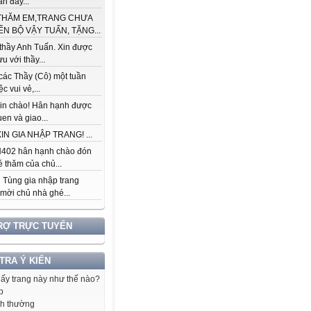
àn đầy...
THĂM EM,TRANG CHƯA
ẾN BỘ VẬY TUẤN, TẶNG...
thầy Anh Tuấn. Xin được
ưu với thầy...
các Thầy (Cô) một tuần
c vui vẻ,...
in chào! Hân hạnh được
en và giao...
IN GIA NHẬP TRANG! ...
402 hân hạnh chào đón
 thăm của chủ...
 Tùng gia nhập trang
 mời chủ nhà ghé...
RỢ TRỰC TUYẾN
 TRA Ý KIẾN
hấy trang này như thế nào?
p
h thường