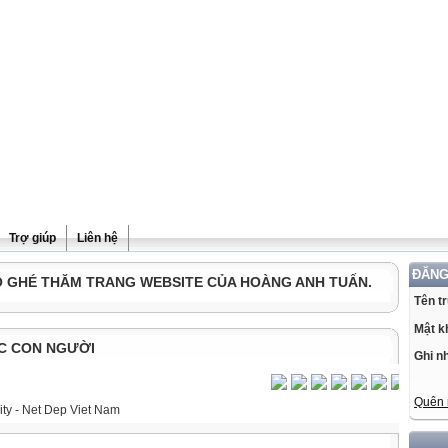
Trợ giúp
Liên hệ
ĐĂNG
Ô GHÉ THĂM TRANG WEBSITE CỦA HOÀNG ANH TUẤN.
Tên t
Mật k
C CON NGƯỜI
Ghi n
Quên 