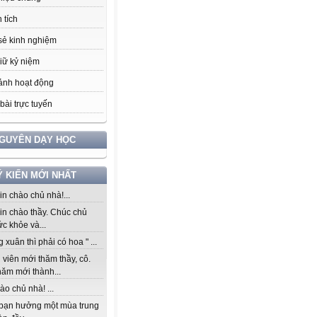
 tích
sẻ kinh nghiệm
iữ kỷ niệm
ảnh hoạt động
bài trực tuyến
NGUYÊN DẠY HỌC
Ý KIẾN MỚI NHẤT
n chào chủ nhà!...
in chào thầy. Chúc chủ
c khỏe và...
 xuân thì phải có hoa " ...
viên mới thăm thầy, cô.
năm mới thành...
ào chủ nhà! ...
bạn hưởng một mùa trung