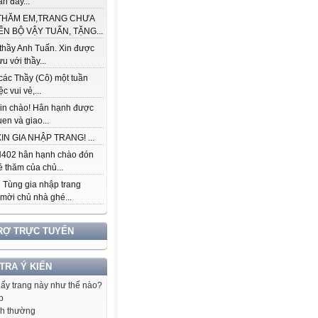
àn đầy...
THĂM EM,TRANG CHƯA
ẾN BỘ VẬY TUẤN, TẶNG...
thầy Anh Tuấn. Xin được
ưu với thầy...
các Thầy (Cô) một tuần
c vui vẻ,...
in chào! Hân hạnh được
en và giao...
IN GIA NHẬP TRANG! ...
402 hân hạnh chào đón
 thăm của chủ...
 Tùng gia nhập trang
 mời chủ nhà ghé...
RỢ TRỰC TUYẾN
 TRA Ý KIẾN
hấy trang này như thế nào?
p
h thường