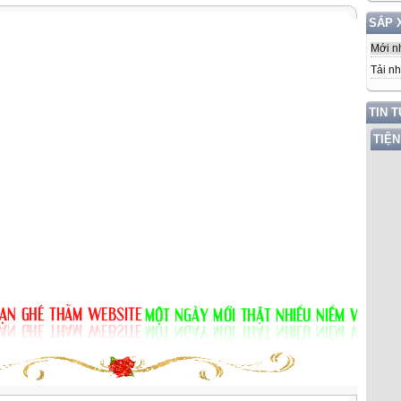
SẮP 
Mới n
Tải nh
TIN 
TIỆN