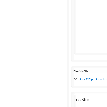
HOA LAN
20.
http://i537.photobuck
ĐI CÂU!