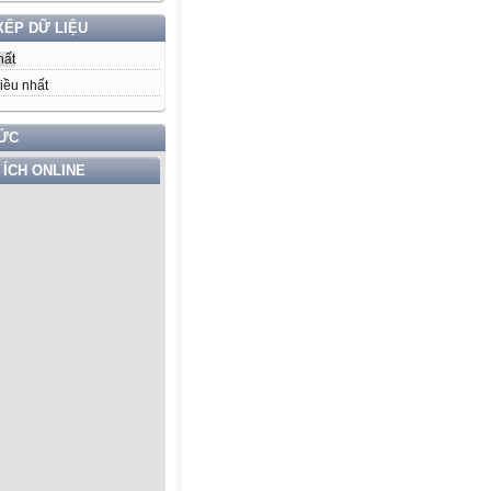
XẾP DỮ LIỆU
hất
iều nhất
TỨC
 ÍCH ONLINE