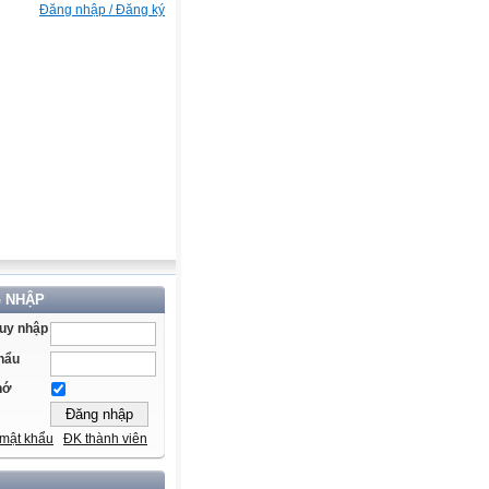
Đăng nhập / Đăng ký
 NHẬP
ruy nhập
hẩu
hớ
mật khẩu
ĐK thành viên