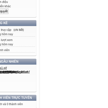
 điệu
iến khác
G KÊ
3
truy cập (
chi tiết
)
g hôm nay
4
lượt xem
g hôm nay
nh viên
NGẪU NHIÊN
H VIÊN TRỰC TUYẾN
h và 0 thành viên