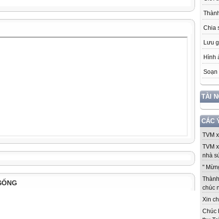
Thành
Chia 
Lưu g
Hình 
Soạn 
TÀI 
CÁC 
TVM xi
TVM x
nhà sứ
" Mừng
Thành 
SỐNG
chúc 
Xin ch
Chúc 