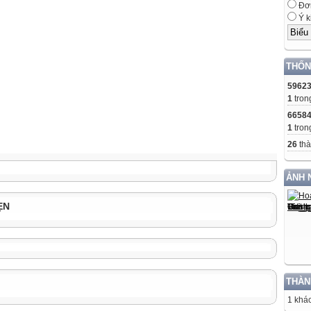
Đơn
Ý k
THỐN
5962
1
tron
6658
1
tron
26
thà
ẢNH 
ẸN
THÀN
1 khác