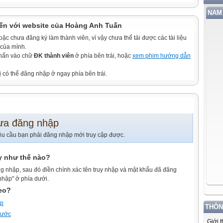
NAM 
ến với website của Hoàng Anh Tuấn
c chưa đăng ký làm thành viên, vì vậy chưa thể tải được các tài liệu
 của mình.
nhấn vào chữ
ĐK thành viên
ở phía bên trái, hoặc
xem phim hướng dẫn
ị có thể đăng nhập ở ngay phía bên trái.
ưa đăng nhập
êu cầu bạn phải đăng nhập mới truy cập được.
y như thế nào?
g nhập, sau đó điền chính xác tên truy nhập và mật khẩu đã đăng
nhập" ở phía dưới.
heo?
ập
THÔN
trước
Giới 