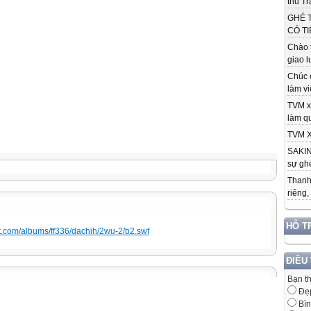
thu Tr
GHÉ 
CÓ TI
Chào 
giao l
Chúc 
làm việ
TVM x
làm qu
TVM X
SAKIN
sự ghé
Thanh
riêng,
HỖ T
et.com/albums/ff336/dachih/2wu-2/b2.swf
ĐIỀU
Bạn t
Đẹ
Bìn