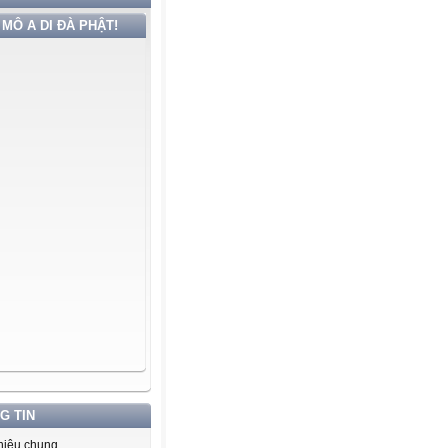
MÔ A DI ĐÀ PHẬT!
G TIN
thiệu chung