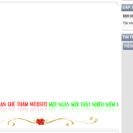
SẮP 
Mới n
Tải nh
TIN 
TIỆN