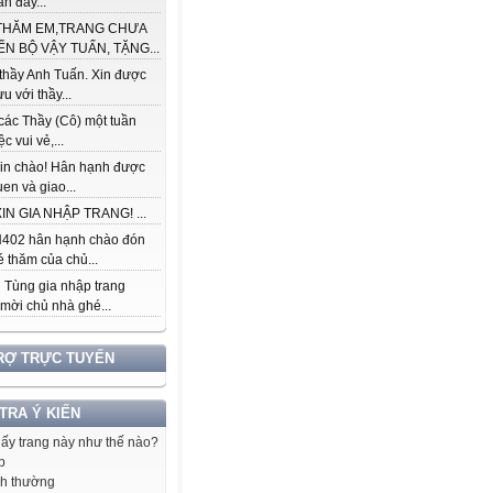
àn đầy...
THĂM EM,TRANG CHƯA
ẾN BỘ VẬY TUẤN, TẶNG...
thầy Anh Tuấn. Xin được
ưu với thầy...
các Thầy (Cô) một tuần
c vui vẻ,...
in chào! Hân hạnh được
en và giao...
IN GIA NHẬP TRANG! ...
402 hân hạnh chào đón
 thăm của chủ...
 Tùng gia nhập trang
 mời chủ nhà ghé...
RỢ TRỰC TUYẾN
 TRA Ý KIẾN
hấy trang này như thế nào?
p
h thường