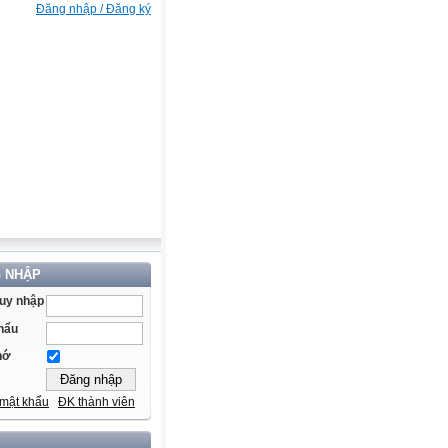
Đăng nhập / Đăng ký
 NHẬP
ruy nhập
hẩu
hớ
mật khẩu
ĐK thành viên