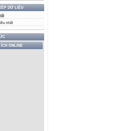
XẾP DỮ LIỆU
hất
iều nhất
TỨC
 ÍCH ONLINE