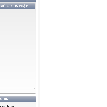
MÔ A DI ĐÀ PHẬT!
G TIN
thiệu chung