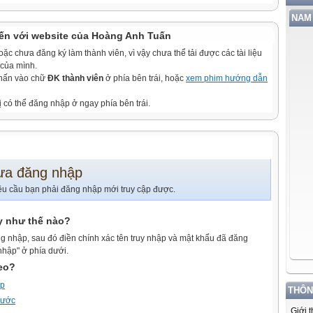
NAM 
ến với website của Hoàng Anh Tuấn
c chưa đăng ký làm thành viên, vì vậy chưa thể tải được các tài liệu
 của mình.
nhấn vào chữ
ĐK thành viên
ở phía bên trái, hoặc
xem phim hướng dẫn
ị có thể đăng nhập ở ngay phía bên trái.
ưa đăng nhập
êu cầu bạn phải đăng nhập mới truy cập được.
y như thế nào?
g nhập, sau đó điền chính xác tên truy nhập và mật khẩu đã đăng
nhập" ở phía dưới.
heo?
ập
THÔN
trước
Giới 