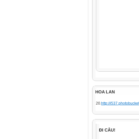
HOA LAN
20.
http://i537.photobuck
ĐI CÂU!