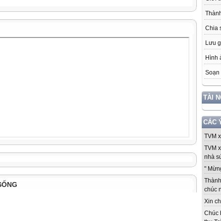
Thành
Chia 
Lưu g
Hình 
Soạn 
TÀI 
CÁC 
TVM xi
TVM x
nhà sứ
" Mừng
Thành 
SỐNG
chúc 
Xin ch
Chúc 