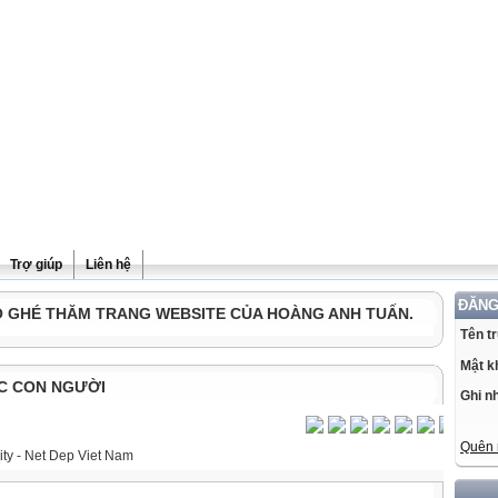
Trợ giúp
Liên hệ
ĐĂNG
Ô GHÉ THĂM TRANG WEBSITE CỦA HOÀNG ANH TUẤN.
Tên t
Mật k
C CON NGƯỜI
Ghi n
Quên 