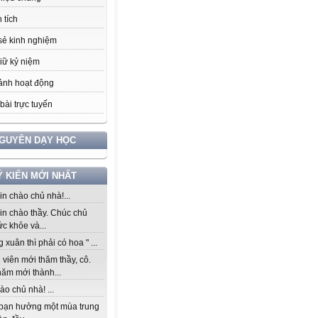
 tích
sẻ kinh nghiệm
iữ kỷ niệm
ảnh hoạt động
bài trực tuyến
NGUYÊN DẠY HỌC
Ý KIẾN MỚI NHẤT
n chào chủ nhà!...
in chào thầy. Chúc chủ
c khỏe và...
 xuân thì phải có hoa " ...
viên mới thăm thầy, cô.
năm mới thành...
ào chủ nhà! ...
bạn hưởng một mùa trung