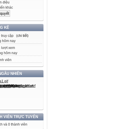
 điệu
iến khác
G KÊ
0
truy cập (
chi tiết
)
g hôm nay
3
lượt xem
ng hôm nay
nh viên
NGẪU NHIÊN
H VIÊN TRỰC TUYẾN
h và 0 thành viên