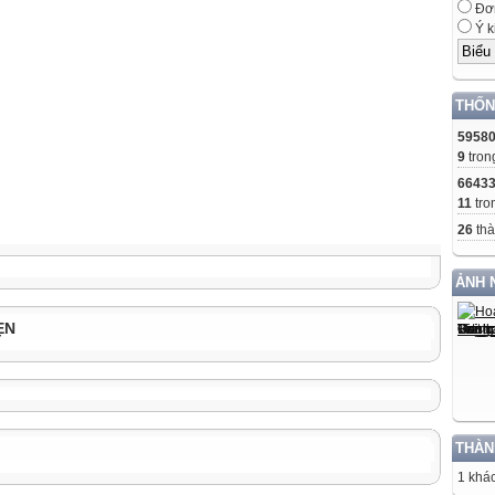
Đơn
Ý k
THỐN
5958
9
tron
6643
11
tro
26
thà
ẢNH 
ẸN
THÀN
1 khác