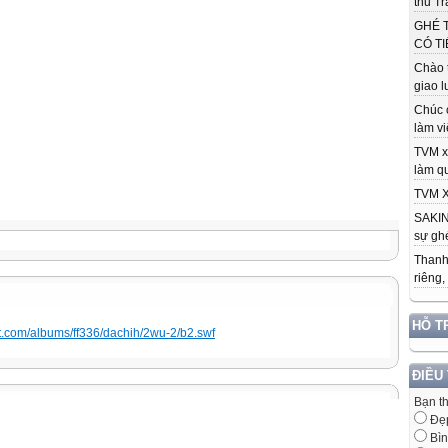
thu Tr
GHÉ 
CÓ TI
Chào 
giao l
Chúc 
làm việ
TVM x
làm qu
TVM X
SAKIN
sự ghé
Thanh
riêng,
HỖ T
et.com/albums/ff336/dachih/2wu-2/b2.swf
ĐIỀU
Bạn t
Đẹ
Bìn